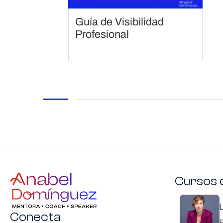
Guía de Visibilidad
Profesional
Cursos 
Navegación pie de págian
Conecta