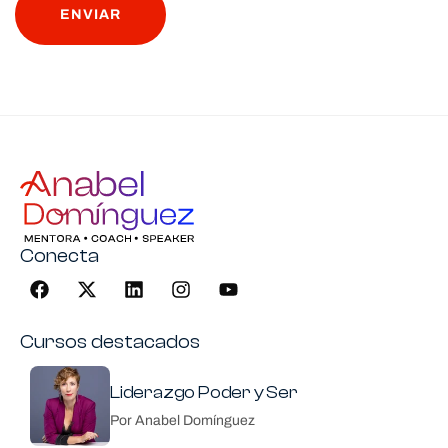
ENVIAR
Navegación pie de págian
Conecta
Cursos destacados
Liderazgo Poder y Ser
Por Anabel Domínguez