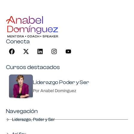
Navegación pie de págian
Conecta
Cursos destacados
Liderazgo Poder y Ser
Por Anabel Domínguez
Navegación
Liderazgo, Poder y Ser